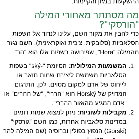
ההשקעות במזון והקיימות.
מה מסתתר מאחורי המילה
"הורסקי"?
כדי להבין את מקור השם, עלינו לנדוד אל השפות
הסלאביות (סלובקית, צ'כית ואוקראינית). השם נגזר
מהמילה "Hora", שפירושה בשפות אלו הוא "הר".
המשמעות המילולית
: הסיומת "-ský" בשפות
הסלאביות משמשת ליצירת שמות תואר או
לייחוס של אדם למקום מסוים. לכן, התרגום
המדויק של Horský הוא "הררי", "של ההרים" או
"אדם המגיע מהאזור ההררי".
מקבילות לשוניות
: ניתן למצוא שמות דומים
במדינות סלאביות אחרות, כמו השם "גורסקי"
(Gorski) הנפוץ בפולין וברוסיה (שם המילה להר